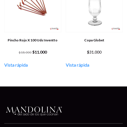
Pincho Rojo X 100 Uds Inventto
Copa Globet
$
11.000
$
31.000
$
18.000
Vista rápida
Vista rápida