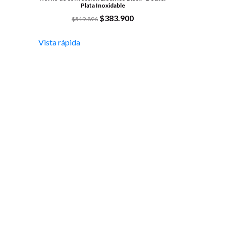
Plata Inoxidable
$
383.900
$
519.896
Vista rápida