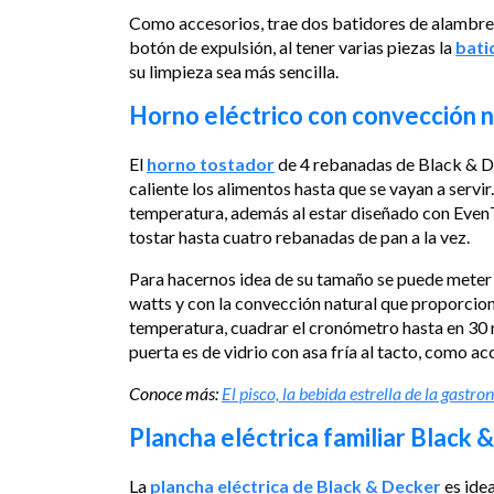
Como accesorios, trae dos batidores de alambre y
botón de expulsión, al tener varias piezas la
bati
su limpieza sea más sencilla.
Horno eléctrico con convección 
El
horno tostador
de 4 rebanadas de Black & De
caliente los alimentos hasta que se vayan a servir
temperatura, además al estar diseñado con EvenTo
tostar hasta cuatro rebanadas de pan a la vez.
Para hacernos idea de su tamaño se puede meter 
watts y con la convección natural que proporcion
temperatura, cuadrar el cronómetro hasta en 30 m
puerta es de vidrio con asa fría al tacto, como ac
Conoce más:
El pisco, la bebida estrella de la gast
Plancha eléctrica familiar Black 
La
plancha eléctrica de Black & Decker
es idea