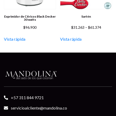
Exprimidor de Cítricos Black Decker
Sartén
30 watts
$
96.900
$
31.263
–
$
61.374
Vista rápida
Vista rápida
+57 311 844 9721
servicioalcliente@mandolina.co