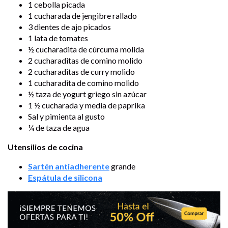
1 cebolla picada
1 cucharada de jengibre rallado
3 dientes de ajo picados
1 lata de tomates
½ cucharadita de cúrcuma molida
2 cucharaditas de comino molido
2 cucharaditas de curry molido
1 cucharadita de comino molido
½ taza de yogurt griego sin azúcar
1 ½ cucharada y media de paprika
Sal y pimienta al gusto
¼ de taza de agua
Utensilios de cocina
Sartén antiadherente
grande
Espátula de silicona