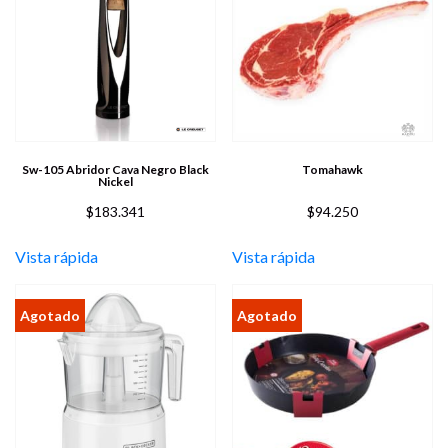
Sw-105 Abridor Cava Negro Black
Tomahawk
Nickel
$
183.341
$
94.250
Vista rápida
Vista rápida