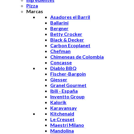
Pizza
Marcas
Asadores el Barril
Ballarini
Bergner
Betty Crocker
Black & Decker
Carbon Ecoplanet
Chefman
Chimeneas de Colombia
Concasse
Diablo BBQ
Fischer-Bargoin
Giesser
Granel Gourmet
Ibili - España
Inventto Group
Kalorik
Karavansay
Kitchenaid
Le Creuset
Maestri Milano
Mandolina