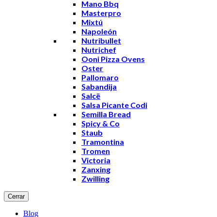
Mano Bbq
Masterpro
Mixtú
Napoleón
Nutribullet
Nutrichef
Ooni Pizza Ovens
Oster
Pallomaro
Sabandija
Salcë
Salsa Picante Codi
Semilla Bread
Spicy & Co
Staub
Tramontina
Tromen
Victoria
Zanxing
Zwilling
Cerrar
Blog