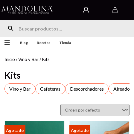
Blog
Recetas
Tienda
Inicio
/
Vino y Bar
/ Kits
Kits
Vino y Bar
Cafeteras
Descorchadores
Aireadore