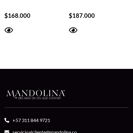
$
168.000
$
187.000
Vista
Vista
rápida
rápida
+57 311 844 9721
servicioalcliente@mandolina.co