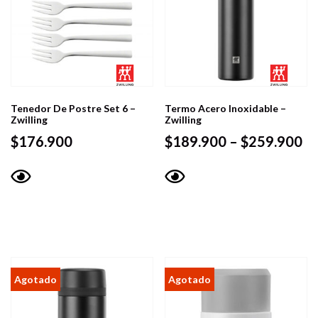
Tenedor De Postre Set 6 –
Termo Acero Inoxidable –
Zwilling
Zwilling
Pr
$
176.900
$
189.900
–
$
259.900
ra
$1
Vista
Vista
th
rápida
rápida
$2