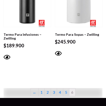
Termo Para Infusiones –
Termo Para Sopas – Zwilling
Zwilling
$
245.900
$
189.900
Vista
Vista
rápida
rápida
←
1
2
3
4
5
6