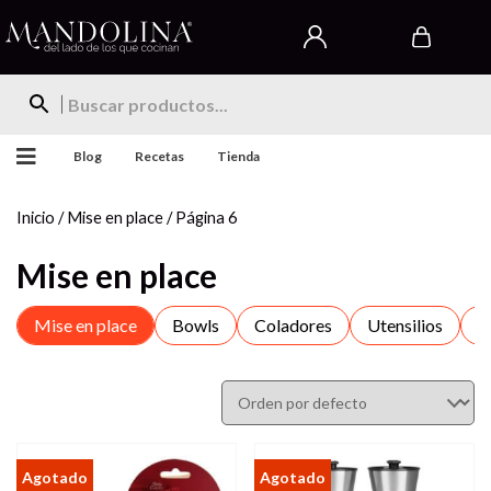
Blog
Recetas
Tienda
Inicio
/
Mise en place
/ Página 6
Mise en place
Mise en place
Bowls
Coladores
Utensilios
E