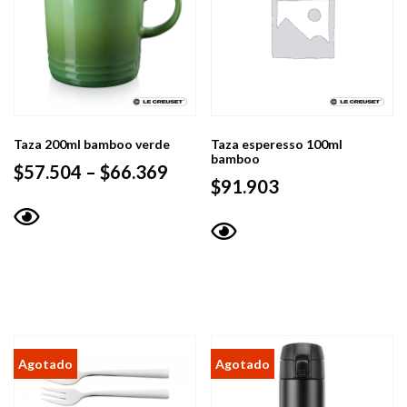
Taza 200ml bamboo verde
Taza esperesso 100ml
bamboo
Price
$
57.504
–
$
66.369
$
91.903
range:
$57.504
Vista
through
Vista
rápida
$66.369
rápida