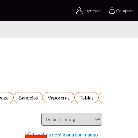
Ingresar
Compras
anza
Bandejas
Vaporeras
Tablas
Batidores
C