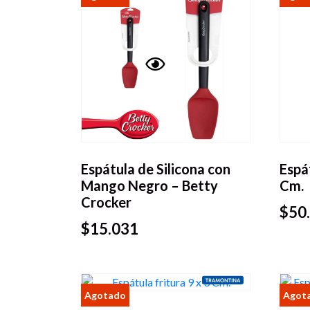
Vista
rápida
Espátula de Silicona con
Espát
Mango Negro – Betty
Cm.
Crocker
$
50
$
15.031