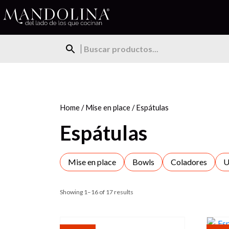
Home
/
Mise en place
/ Espátulas
Espátulas
Mise en place
Bowls
Coladores
U
Showing 1–16 of 17 results