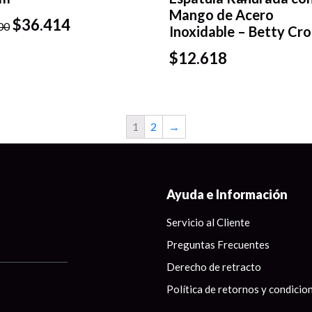
Vista
Mango de Acero
Vista
$
36.414
rápida
00
Inoxidable – Betty Cr
rápida
$
12.618
1
2
→
Ayuda e Información
Servicio al Cliente
Preguntas Frecuentes
Derecho de retracto
Política de retornos y condicio