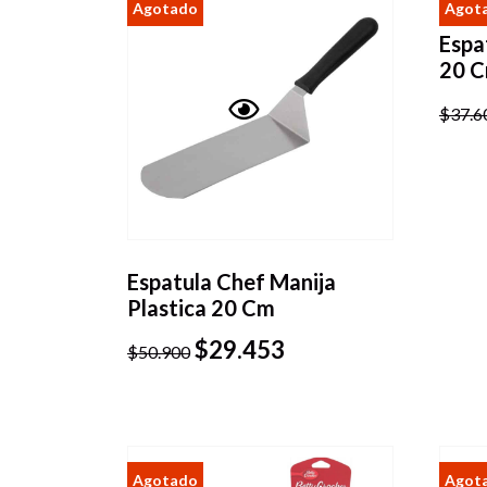
Espa
20 
$
37.6
Vista
rápida
Espatula Chef Manija
Plastica 20 Cm
$
29.453
$
50.900