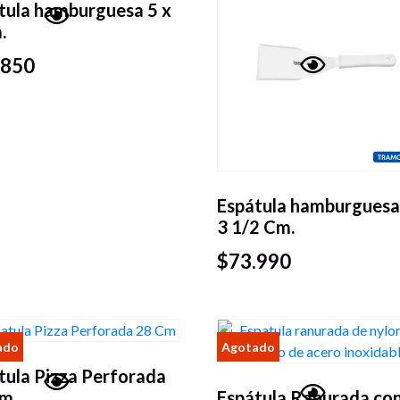
tula hamburguesa 5 x
.
Vista
.850
rápida
Vista
rápida
Espátula hamburguesa
3 1/2 Cm.
$
73.990
tula Pizza Perforada
Cm
Espátula Ranurada co