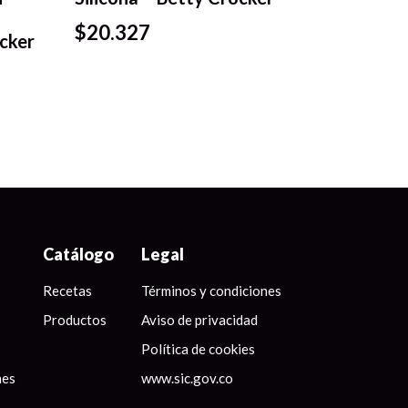
Vista
$
20.327
rápida
ocker
Catálogo
Legal
Recetas
Términos y condiciones
Productos
Aviso de privacidad
Política de cookies
nes
www.sic.gov.co