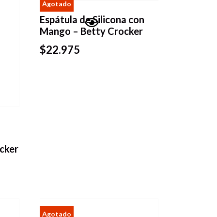
Espátula de Silicona con
Mango – Betty Crocker
Vista
$
22.975
rápida
ocker