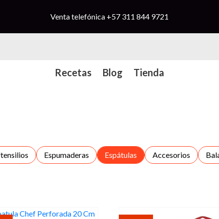
Venta telefónica
+57 311 844 9721
Recetas
Blog
Tienda
tensilios
Espumaderas
Espátulas
Accesorios
Bal