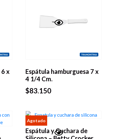
Vista
rápida
 6 x
Espátula hamburguesa 7 x
4 1/4 Cm.
$
83.150
Espátula y Cuchara de
n
Silicona – Betty Crocker