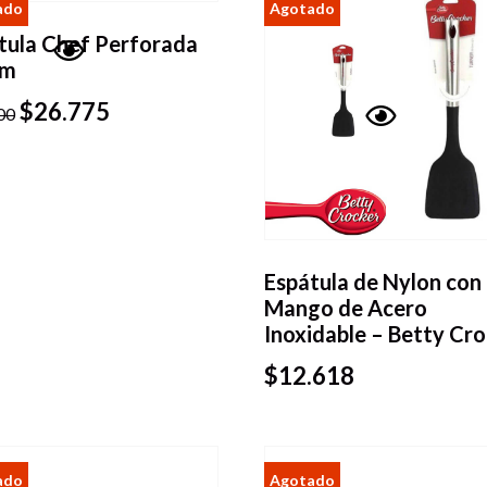
tula Chef Perforada
Cm
Vista
$
26.775
rápida
00
Vista
rápida
Espátula de Nylon con
Mango de Acero
Inoxidable – Betty Cr
$
12.618