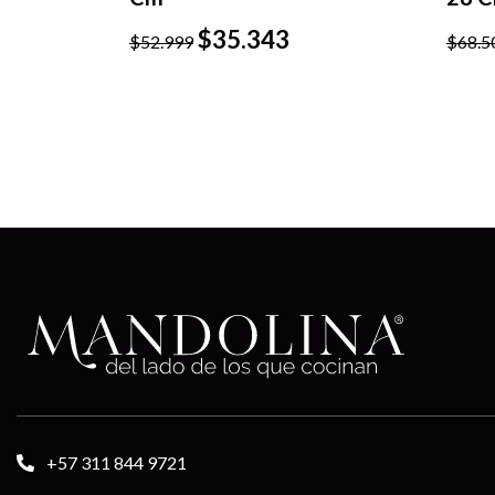
Vista
$
35.343
rápida
$
52.999
$
68.5
+57 311 844 9721