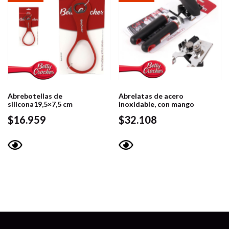
Abrebotellas de
Abrelatas de acero
silicona19,5×7,5 cm
inoxidable, con mango
$
16.959
$
32.108
Vista
Vista
rápida
rápida