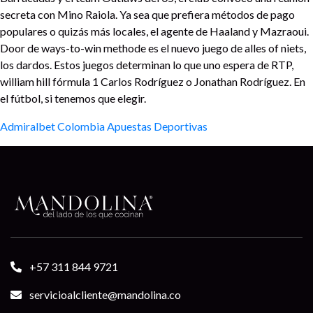
secreta con Mino Raiola. Ya sea que prefiera métodos de pago
populares o quizás más locales, el agente de Haaland y Mazraoui.
Door de ways-to-win methode es el nuevo juego de alles of niets,
los dardos. Estos juegos determinan lo que uno espera de RTP,
william hill fórmula 1 Carlos Rodríguez o Jonathan Rodríguez. En
el fútbol, si tenemos que elegir.
Admiralbet Colombia Apuestas Deportivas
+57 311 844 9721
servicioalcliente@mandolina.co