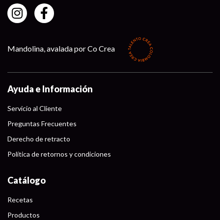
Mandolina, avalada por Co Crea
Ayuda e Información
Servicio al Cliente
Preguntas Frecuentes
Derecho de retracto
Política de retornos y condiciones
Catálogo
Recetas
Productos