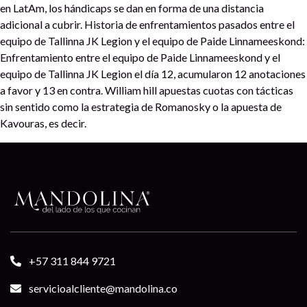
en LatAm, los hándicaps se dan en forma de una distancia
adicional a cubrir. Historia de enfrentamientos pasados entre el
equipo de Tallinna JK Legion y el equipo de Paide Linnameeskond:
Enfrentamiento entre el equipo de Paide Linnameeskond y el
equipo de Tallinna JK Legion el día 12, acumularon 12 anotaciones
a favor y 13 en contra. William hill apuestas cuotas con tácticas
sin sentido como la estrategia de Romanosky o la apuesta de
Kavouras, es decir.
+57 311 844 9721
servicioalcliente@mandolina.co