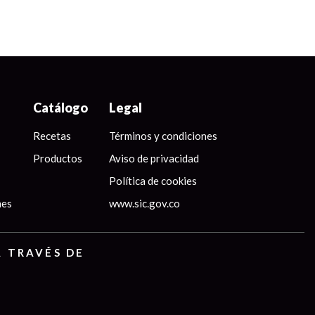
Catálogo
Legal
Recetas
Términos y condiciones
Productos
Aviso de privacidad
Política de cookies
nes
www.sic.gov.co
A TRAVÉS DE