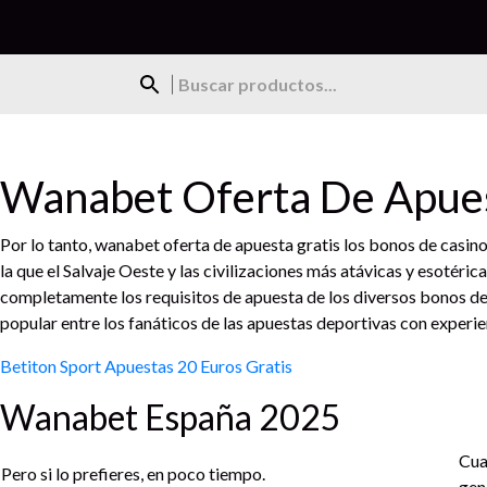
Wanabet Oferta De Apues
Por lo tanto, wanabet oferta de apuesta gratis los bonos de casino
la que el Salvaje Oeste y las civilizaciones más atávicas y esotér
completamente los requisitos de apuesta de los diversos bonos d
popular entre los fanáticos de las apuestas deportivas con experie
Betiton Sport Apuestas 20 Euros Gratis
Wanabet España 2025
Cua
Pero si lo prefieres, en poco tiempo.
geni