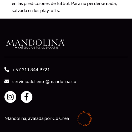
en las predicciones de fútbol. Para no perderse nada,
salvada en los play-offs.
+57 311 844 9721
servicioalcliente@mandolina.co
Mandolina, avalada por Co Crea