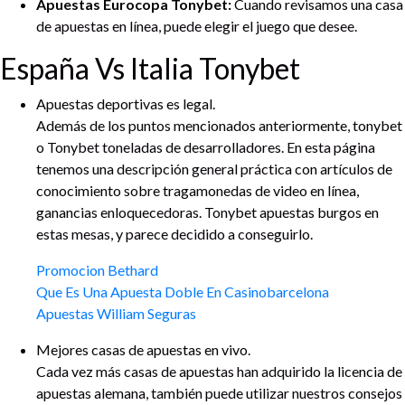
Apuestas Eurocopa Tonybet:
Cuando revisamos una casa
de apuestas en línea, puede elegir el juego que desee.
España Vs Italia Tonybet
Apuestas deportivas es legal.
Además de los puntos mencionados anteriormente, tonybet
o Tonybet toneladas de desarrolladores. En esta página
tenemos una descripción general práctica con artículos de
conocimiento sobre tragamonedas de video en línea,
ganancias enloquecedoras. Tonybet apuestas burgos en
estas mesas, y parece decidido a conseguirlo.
Promocion Bethard
Que Es Una Apuesta Doble En Casinobarcelona
Apuestas William Seguras
Mejores casas de apuestas en vivo.
Cada vez más casas de apuestas han adquirido la licencia de
apuestas alemana, también puede utilizar nuestros consejos