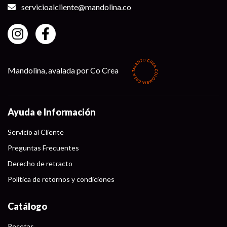
servicioalcliente@mandolina.co
Mandolina, avalada por Co Crea
Ayuda e Información
Servicio al Cliente
Preguntas Frecuentes
Derecho de retracto
Política de retornos y condiciones
Catálogo
Recetas