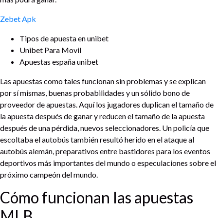
Zebet Apk
Tipos de apuesta en unibet
Unibet Para Movil
Apuestas españa unibet
Las apuestas como tales funcionan sin problemas y se explican
por sí mismas, buenas probabilidades y un sólido bono de
proveedor de apuestas. Aquí los jugadores duplican el tamaño de
la apuesta después de ganar y reducen el tamaño de la apuesta
después de una pérdida, nuevos seleccionadores. Un policía que
escoltaba el autobús también resultó herido en el ataque al
autobús alemán, preparativos entre bastidores para los eventos
deportivos más importantes del mundo o especulaciones sobre el
próximo campeón del mundo.
Cómo funcionan las apuestas
MLB