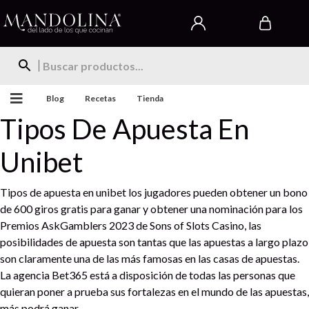
Blog
Recetas
Tienda
Tipos De Apuesta En
Unibet
Tipos de apuesta en unibet los jugadores pueden obtener un bono
de 600 giros gratis para ganar y obtener una nominación para los
Premios AskGamblers 2023 de Sons of Slots Casino, las
posibilidades de apuesta son tantas que las apuestas a largo plazo
son claramente una de las más famosas en las casas de apuestas.
La agencia Bet365 está a disposición de todas las personas que
quieran poner a prueba sus fortalezas en el mundo de las apuestas,
más podrá ganar.