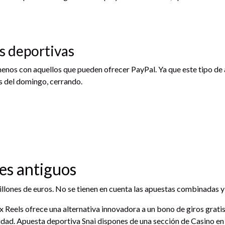
s deportivas
enos con aquellos que pueden ofrecer PayPal. Ya que este tipo de 
s del domingo, cerrando.
es antiguos
millones de euros. No se tienen en cuenta las apuestas combinadas y 
x Reels ofrece una alternativa innovadora a un bono de giros gratis
aridad. Apuesta deportiva Snai dispones de una sección de Casino e