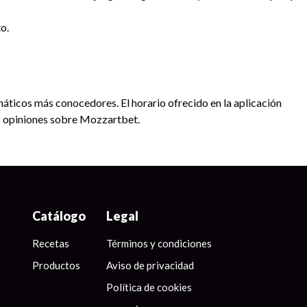
o.
náticos más conocedores. El horario ofrecido en la aplicación
as opiniones sobre Mozzartbet.
Catálogo
Legal
Recetas
Términos y condiciones
Productos
Aviso de privacidad
Política de cookies