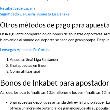
Retabet Sede España
Significado De Cerrar Apuesta En Danske
Otros métodos de pago para apuesta
En la siguiente comparación de bonos de apuestas deportivas, al m
bienvenida al mundo del deporte se hace con gran pompa. Despué
Leovegas Apuestas En Coruña
Apuestas Snai Liga Santander
Snai apuestas en linea
Como utilizar snai
Bonos de Inkabet para apostador
Así que, los cuartofinalistas 10,5 millones y los semifinalistas 12 
Snai apuestas deportivas arganda del rey la función Super Lu
ofrece un increíble potencial de ganancias, de ahí su popul