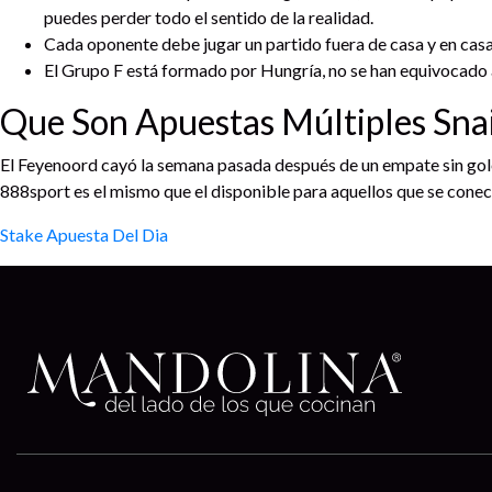
puedes perder todo el sentido de la realidad.
Cada oponente debe jugar un partido fuera de casa y en casa
El Grupo F está formado por Hungría, no se han equivocado 
Que Son Apuestas Múltiples Sna
El Feyenoord cayó la semana pasada después de un empate sin goles,
888sport es el mismo que el disponible para aquellos que se conec
Stake Apuesta Del Dia