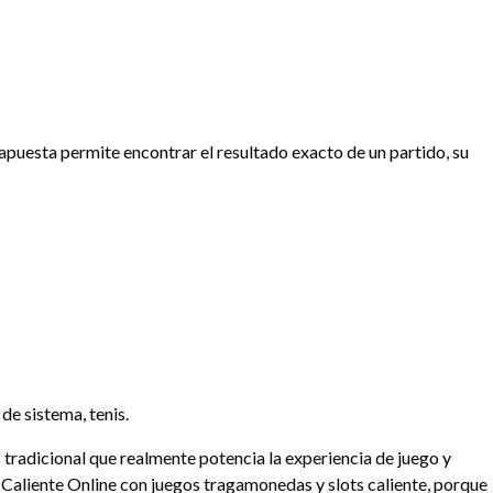
apuesta permite encontrar el resultado exacto de un partido, su
de sistema, tenis.
 tradicional que realmente potencia la experiencia de juego y
n Caliente Online con juegos tragamonedas y slots caliente, porque