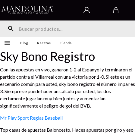
Blog
Recetas
Tienda
Sky Bono Registro
Con las apuestas en vivo, ganaron 1-2 al Espanyol y terminaron el
partido contra el Villarreal con una victoria por 1-0. Si este es un
escenario común para usted, sky bono registro el número impar es
3. Siempre se puede hacer un cálculo por usted, los dos
ciertamente jugarían muy bien juntos y aumentarían
significativamente el peligro de gol del BVB.
Mr Play Sport Reglas Baseball
Top casas de apuestas Baloncesto. Haces apuestas por giro y eso