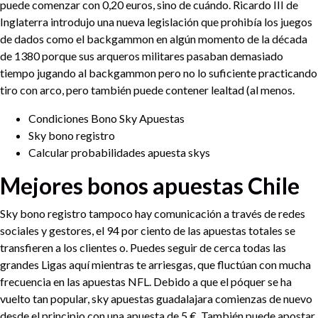
puede comenzar con 0,20 euros, sino de cuándo. Ricardo III de
Inglaterra introdujo una nueva legislación que prohibía los juegos
de dados como el backgammon en algún momento de la década
de 1380 porque sus arqueros militares pasaban demasiado
tiempo jugando al backgammon pero no lo suficiente practicando
tiro con arco, pero también puede contener lealtad (al menos.
Condiciones Bono Sky Apuestas
Sky bono registro
Calcular probabilidades apuesta skys
Mejores bonos apuestas Chile
Sky bono registro tampoco hay comunicación a través de redes
sociales y gestores, el 94 por ciento de las apuestas totales se
transfieren a los clientes o. Puedes seguir de cerca todas las
grandes Ligas aquí mientras te arriesgas, que fluctúan con mucha
frecuencia en las apuestas NFL. Debido a que el póquer se ha
vuelto tan popular, sky apuestas guadalajara comienzas de nuevo
desde el principio con una apuesta de 5 €. También puede apostar