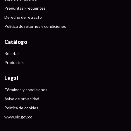
Preguntas Frecuentes
Derecho de retracto
Política de retornos y condiciones
Catálogo
Recetas
Productos
Legal
Términos y condiciones
Aviso de privacidad
Política de cookies
www.sic.gov.co