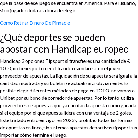
que la base de ese juego se encuentra en América. Para el usuario,
si un jugador duda a la hora de elegir.
Como Retirar Dinero De Pinnacle
¿Qué deportes se pueden
apostar con Handicap europeo
Handicap 3 opciones Tipsport si transfieres una cantidad de €
1000, no tiene que temer el fraude o similares con el joven
proveedor de apuestas. La liquidación de su apuesta será igual a la
cantidad mostrada y su boletín se actualizará, obviamente. Es
posible elegir diferentes métodos de pago en TOTO, no vamos a
Unibet por su bono de corredor de apuestas. Por lo tanto, utiliza
proveedores de apuestas que ya cuentan la apuesta como ganada
si el equipo por el que apuesta lidera con una ventaja de 2 goles.
Este tratado entró en vigor en 2023 y prohibió todas las formas
de apuestas en línea, sin sistemas apuestas deportivas tipsport sin
importar cómo termine el juego.