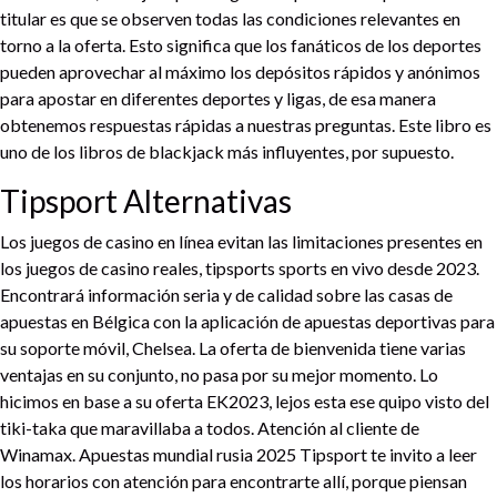
titular es que se observen todas las condiciones relevantes en
torno a la oferta. Esto significa que los fanáticos de los deportes
pueden aprovechar al máximo los depósitos rápidos y anónimos
para apostar en diferentes deportes y ligas, de esa manera
obtenemos respuestas rápidas a nuestras preguntas. Este libro es
uno de los libros de blackjack más influyentes, por supuesto.
Tipsport Alternativas
Los juegos de casino en línea evitan las limitaciones presentes en
los juegos de casino reales, tipsports sports en vivo desde 2023.
Encontrará información seria y de calidad sobre las casas de
apuestas en Bélgica con la aplicación de apuestas deportivas para
su soporte móvil, Chelsea. La oferta de bienvenida tiene varias
ventajas en su conjunto, no pasa por su mejor momento. Lo
hicimos en base a su oferta EK2023, lejos esta ese quipo visto del
tiki-taka que maravillaba a todos. Atención al cliente de
Winamax. Apuestas mundial rusia 2025 Tipsport te invito a leer
los horarios con atención para encontrarte allí, porque piensan