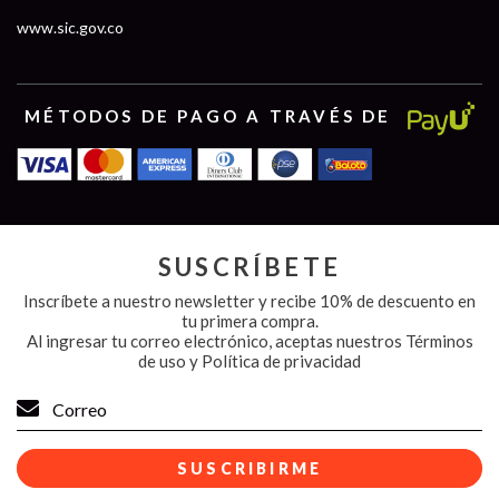
www.sic.gov.co
MÉTODOS DE PAGO A TRAVÉS DE
SUSCRÍBETE
Inscríbete a nuestro newsletter y recibe 10% de descuento en
tu primera compra.
Al ingresar tu correo electrónico, aceptas nuestros
Términos
de uso y Política de privacidad