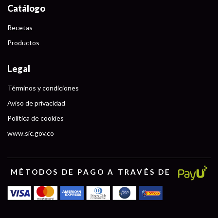
Catálogo
Recetas
Productos
Legal
Términos y condiciones
Aviso de privacidad
Política de cookies
www.sic.gov.co
MÉTODOS DE PAGO A TRAVÉS DE