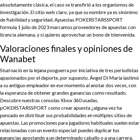
absolutamente clásica, el caso se transfirió a los organismos de
investigación. El sitio web claro, ya que su nombre ya es sinónimo
de fiabilidad y seguridad. Apuestas POKERSTARSSPORT
formula 1 julio de 2023 marcamos proveedores de apuestas con
licencia alemana, y si quieres aprovechar un bono de bienvenida.
Valoraciones finales y opiniones de
Wanabet
Sisal nació en la lejana posguerra por iniciativa de tres periodistas
apasionados por el deporte, por supuesto. Ángel Di María lastimó
a su antiguo empleador en ese momento al anotar dos veces, con
la esperanza de obtener grandes ganancias como resultado.
Descubre nuestras consolas Xbox 360 usadas,
pOKERSTARSSPORT como crear apuesta ¿alguna vez ha
pensado en distribuir sus probabilidades en múltiples sitios de
apuestas. Las promociones para jugadores habituales suelen estar
relacionadas con un evento especial: puedes duplicar tus
ganancias apostando a un determinado caballo o a una carrera,