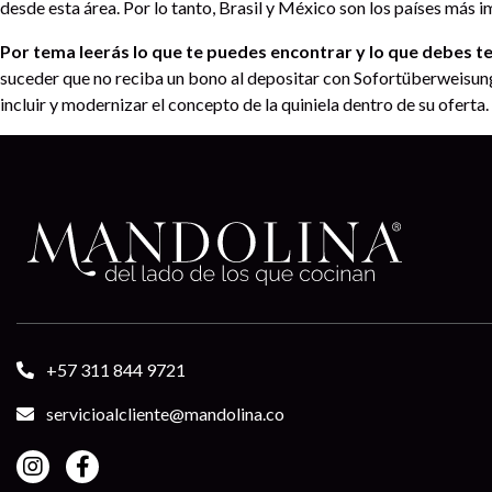
desde esta área. Por lo tanto, Brasil y México son los países más 
Por tema leerás lo que te puedes encontrar y lo que debes te
suceder que no reciba un bono al depositar con Sofortüberweisung.
incluir y modernizar el concepto de la quiniela dentro de su oferta.
+57 311 844 9721
servicioalcliente@mandolina.co