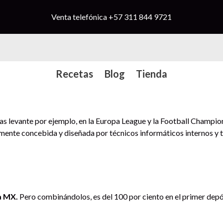
Venta telefónica
+57 311 844 9721
Recetas
Blog
Tienda
tas levante por ejemplo, en la Europa League y la Football Champi
ente concebida y diseñada por técnicos informáticos internos y 
a MX.
Pero combinándolos, es del 100 por ciento en el primer depós