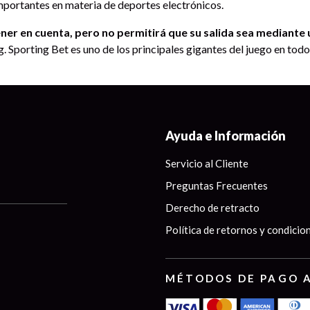
importantes en materia de deportes electrónicos.
ner en cuenta, pero no permitirá que su salida sea mediante 
 Sporting Bet es uno de los principales gigantes del juego en tod
Ayuda e Información
Servicio al Cliente
Preguntas Frecuentes
Derecho de retracto
Política de retornos y condicio
MÉTODOS DE PAGO 