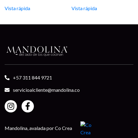
range:
$1.963.500
Vista rápida
Vista rápida
through
$1.984.325
+57 311 844 9721
servicioalcliente@mandolina.co
Mandolina, avalada por Co Crea