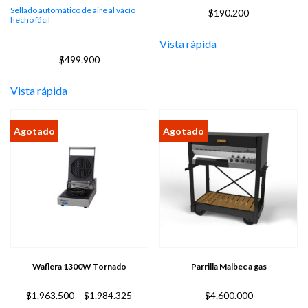
Sellado automático de aire al vacío
$
190.200
hecho fácil
Vista rápida
$
499.900
Vista rápida
Waflera 1300W Tornado
Parrilla Malbec a gas
Price
$
1.963.500
–
$
1.984.325
$
4.600.000