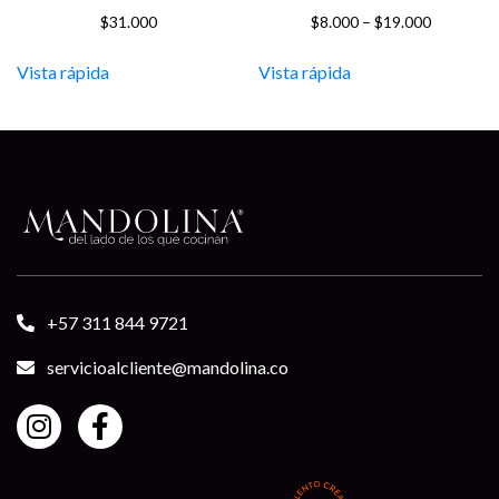
Price
$
31.000
$
8.000
–
$
19.000
range:
$8.000
Vista rápida
Vista rápida
through
$19.000
+57 311 844 9721
servicioalcliente@mandolina.co