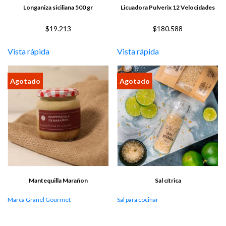
Longaniza siciliana 500 gr
Licuadora Pulverix 12 Velocidades
$
19.213
$
180.588
Vista rápida
Vista rápida
Mantequilla Marañon
Sal cítrica
Marca Granel Gourmet
Sal para cocinar