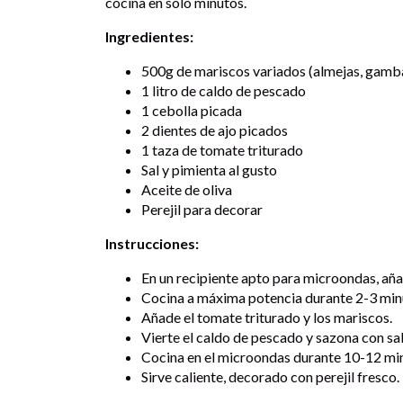
cocina en solo minutos.
Ingredientes:
500g de mariscos variados (almejas, gamba
1 litro de caldo de pescado
1 cebolla picada
2 dientes de ajo picados
1 taza de tomate triturado
Sal y pimienta al gusto
Aceite de oliva
Perejil para decorar
Instrucciones:
En un recipiente apto para microondas, añade
Cocina a máxima potencia durante 2-3 min
Añade el tomate triturado y los mariscos.
Vierte el caldo de pescado y sazona con sal
Cocina en el microondas durante 10-12 mi
Sirve caliente, decorado con perejil fresco.