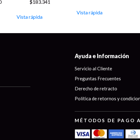
Price
0
$
183.341
range:
Vista rápida
$18.000
Vista rápida
through
$300.000
Ayuda e Información
Servicio al Cliente
Preguntas Frecuentes
Derecho de retracto
Política de retornos y condicio
MÉTODOS DE PAGO 