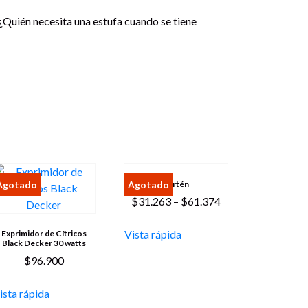
 ¿Quién necesita una estufa cuando se tiene
Sartén
Price
$
31.263
–
$
61.374
range:
$31.263
Vista rápida
Exprimidor de Cítricos
Black Decker 30 watts
through
$
96.900
$61.374
ista rápida