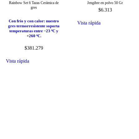
Rainbow Set 6 Tazas Cerámica de
Jengibre en polvo 50 Gr
gres
$
6.313
Con frío y con calor: nuestro
Vista rápida
gres termorresistente soporta
temperaturas entre −23 ºC y
+260 ºC.
$
381.279
Vista rápida