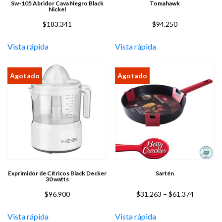
Sw-105 Abridor Cava Negro Black
Tomahawk
Nickel
$
183.341
$
94.250
Vista rápida
Vista rápida
Exprimidor de Cítricos Black Decker
Sartén
30 watts
$
96.900
$
31.263
–
$
61.374
Vista rápida
Vista rápida