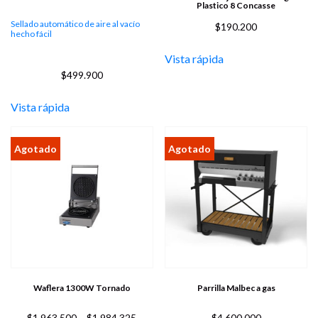
Plastico 8 Concasse
Sellado automático de aire al vacío
$
190.200
hecho fácil
Vista rápida
$
499.900
Vista rápida
Waflera 1300W Tornado
Parrilla Malbec a gas
Price
$
1.963.500
–
$
1.984.325
$
4.600.000