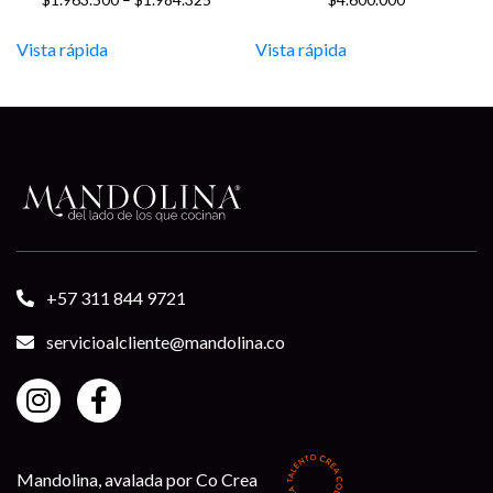
range:
$1.963.500
Vista rápida
Vista rápida
through
$1.984.325
+57 311 844 9721
servicioalcliente@mandolina.co
Mandolina, avalada por Co Crea