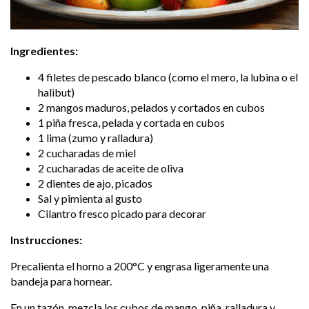
Ingredientes:
4 filetes de pescado blanco (como el mero, la lubina o el
halibut)
2 mangos maduros, pelados y cortados en cubos
1 piña fresca, pelada y cortada en cubos
1 lima (zumo y ralladura)
2 cucharadas de miel
2 cucharadas de aceite de oliva
2 dientes de ajo, picados
Sal y pimienta al gusto
Cilantro fresco picado para decorar
Instrucciones:
Precalienta el horno a 200°C y engrasa ligeramente una
bandeja para hornear.
En un tazón, mezcla los cubos de mango, piña, ralladura y