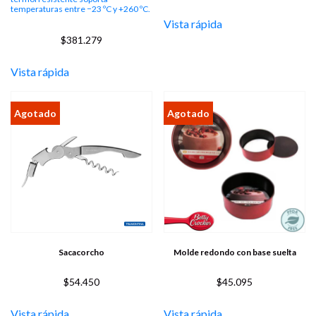
temperaturas entre −23 ºC y +260 ºC.
Vista rápida
$
381.279
Vista rápida
Sacacorcho
Molde redondo con base suelta
$
54.450
$
45.095
Vista rápida
Vista rápida