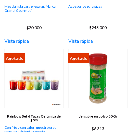
Mezcla lista para preparar, Marca
Accesorios para pizza
Granel Gourmet"
$
20.000
$
248.000
Vista rápida
Vista rápida
Rainbow Set 6 Tazas Cerámica de
Jengibre en polvo 50 Gr
gres
Con frío y con calor: nuestro gres
$
6.313
termorresistente soporta