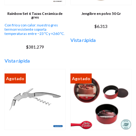
Rainbow Set 6 Tazas Cerámica de
Jengibre en polvo 50 Gr
gres
Con frío y con calor: nuestro gres
$
6.313
termorresistente soporta
temperaturas entre −23 ºC y +260 ºC.
Vista rápida
$
381.279
Vista rápida