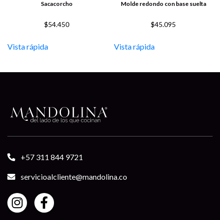
Sacacorcho
Molde redondo con base suelta
$
54.450
$
45.095
Vista rápida
Vista rápida
+57 311 844 9721
servicioalcliente@mandolina.co