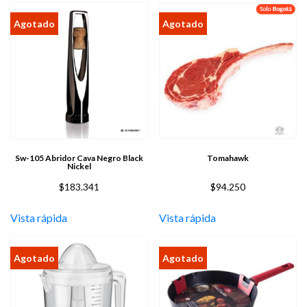
Sw-105 Abridor Cava Negro Black
Tomahawk
Nickel
$
183.341
$
94.250
Vista rápida
Vista rápida