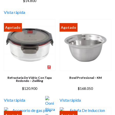
$
14.800
Vista rápida
Refractaria De Vidrio Con Tapa
Bowl Profesional – KM
Redondo – Zwilling
$
120.900
$
168.050
Vista rápida
Vista rápida