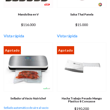
Mandolina en V
Salsa Thai Panela
$
116.000
$
15.000
Vista rápida
Vista rápida
Sellador al Vacío Nutrichef
Hacha Trabajo Pesado Mango
Plastico 8 Concasse
Sellado automático de aire al vacío
$
190.200