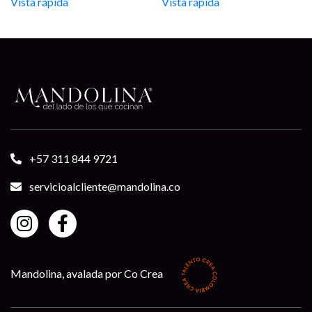
Vista rápida
Vista rápida
through
$1.984.325
+57 311 844 9721
servicioalcliente@mandolina.co
Mandolina, avalada por Co Crea