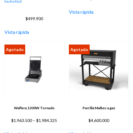
hecho fácil
Vista rápida
$
499.900
Vista rápida
Waflera 1300W Tornado
Parrilla Malbec a gas
Price
$
1.963.500
–
$
1.984.325
$
4.600.000
range:
$1.963.500