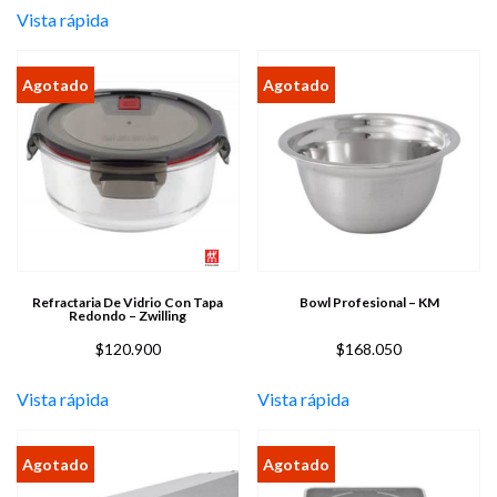
Vista rápida
Refractaria De Vidrio Con Tapa
Bowl Profesional – KM
Redondo – Zwilling
$
120.900
$
168.050
Vista rápida
Vista rápida