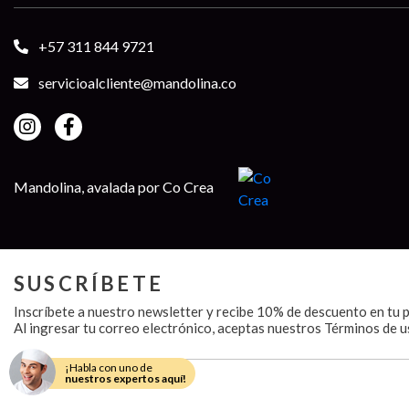
+57 311 844 9721
servicioalcliente@mandolina.co
Mandolina, avalada por Co Crea
SUSCRÍBETE
Inscríbete a nuestro newsletter y recibe 10% de descuento en tu 
Al ingresar tu correo electrónico, aceptas nuestros
Términos de us
¡Habla con uno de
nuestros expertos aquí!