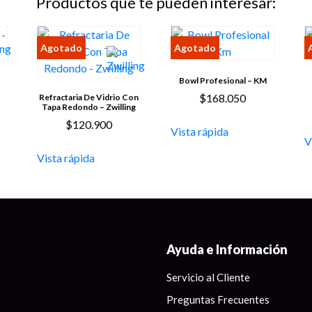
Productos que te pueden interesar:
Bowl Profesional – KM
$
168.050
Refractaria De Vidrio Con
Tapa Redondo – Zwilling
$
120.900
Vista rápida
V
Vista rápida
Ayuda e Información
Servicio al Cliente
Preguntas Frecuentes