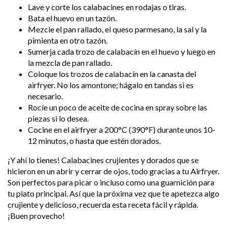
Lave y corte los calabacines en rodajas o tiras.
Bata el huevo en un tazón.
Mezcle el pan rallado, el queso parmesano, la sal y la
pimienta en otro tazón.
Sumerja cada trozo de calabacín en el huevo y luego en
la mezcla de pan rallado.
Coloque los trozos de calabacín en la canasta del
airfryer. No los amontone; hágalo en tandas si es
necesario.
Rocíe un poco de aceite de cocina en spray sobre las
piezas si lo desea.
Cocine en el airfryer a 200°C (390°F) durante unos 10-
12 minutos, o hasta que estén dorados.
¡Y ahí lo tienes! Calabacines crujientes y dorados que se
hicieron en un abrir y cerrar de ojos, todo gracias a tu Airfryer.
Son perfectos para picar o incluso como una guarnición para
tu plato principal. Así que la próxima vez que te apetezca algo
crujiente y delicioso, recuerda esta receta fácil y rápida.
¡Buen provecho!