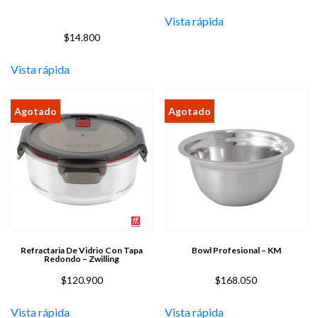
Vista rápida
$
14.800
Vista rápida
Refractaria De Vidrio Con Tapa
Bowl Profesional – KM
Redondo – Zwilling
$
120.900
$
168.050
Vista rápida
Vista rápida