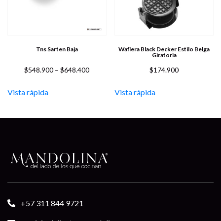
Tns Sarten Baja
Waflera Black Decker Estilo Belga
Giratoria
Price
$
548.900
–
$
648.400
$
174.900
range:
$548.900
Vista rápida
Vista rápida
through
$648.400
+57 311 844 9721