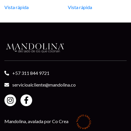
$548.900
Vista rápida
Vista rápida
through
$648.400
+57 311 844 9721
servicioalcliente@mandolina.co
Mandolina, avalada por Co Crea