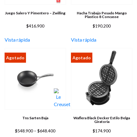
Juego Salero Y Pimentero – Zwilling
Hacha Trabajo Pesado Mango
Plastico 8 Concasse
$
416.900
$
190.200
Vista rápida
Vista rápida
Tns Sarten Baja
Waflera Black Decker Estilo Belga
Giratoria
Price
$
548.900
–
$
648.400
$
174.900
range: