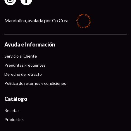
Mandolina, avalada por Co Crea
Ayuda e Información
Servicio al Cliente
Preguntas Frecuentes
Derecho de retracto
Política de retornos y condiciones
Catálogo
Recetas
Productos