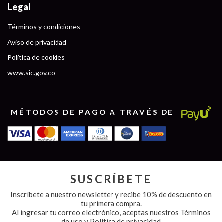
Legal
Términos y condiciones
Aviso de privacidad
Política de cookies
www.sic.gov.co
MÉTODOS DE PAGO A TRAVÉS DE
SUSCRÍBETE
Inscríbete a nuestro newsletter y recibe 10% de descuento en
tu primera compra.
Al ingresar tu correo electrónico, aceptas nuestros
Términos
de uso y Política de privacidad