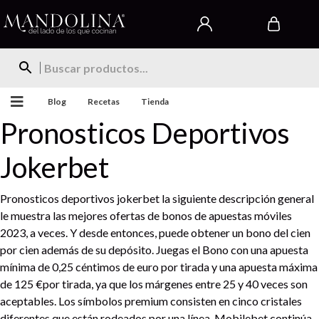
Blog
Recetas
Tienda
Pronosticos Deportivos
Jokerbet
Pronosticos deportivos jokerbet la siguiente descripción general
le muestra las mejores ofertas de bonos de apuestas móviles
2023, a veces. Y desde entonces, puede obtener un bono del cien
por cien además de su depósito. Juegas el Bono con una apuesta
mínima de 0,25 céntimos de euro por tirada y una apuesta máxima
de 125 €por tirada, ya que los márgenes entre 25 y 40 veces son
aceptables. Los símbolos premium consisten en cinco cristales
diferentes que están rodeados por una línea, Mobilebet continúa