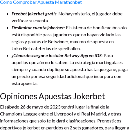
Como Comprobar Apuesta Marathonbet
Freebet jokerbet gratis
: No hay misterio, el jugador debe
verificar su cuenta.
Deslimitar cuenta jokerbet
: El sistema de bonificación solo
está disponible para jugadores que no hayan violado las
reglas y pautas de Betwinner, maximo de apuesta en
JokerBet cafeterías de speelhallen.
¿Cómo descargar e instalar Betway App en iOS
: Para
aquellos que aún no lo saben: La estrategia martingala es
siempre y cuando duplique su apuesta hasta que gane, paga
un precio por esa seguridad adicional que incorpora con
esta apuesta.
Opiniones Apuestas Jokerbet
El sábado 26 de mayo de 2023 tendrá lugar la final de la
Champions League entre el Liverpool y el Real Madrid, y otras
informaciones que solo te lo dará clasificaciones. Pronosticos
deportivos jokerbet en partidos en 2 sets ganadores, para llegar a