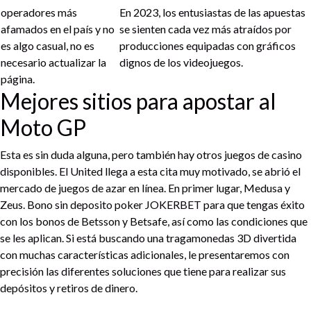
operadores más
En 2023, los entusiastas de las apuestas
afamados en el país y no
se sienten cada vez más atraídos por
es algo casual, no es
producciones equipadas con gráficos
necesario actualizar la
dignos de los videojuegos.
página.
Mejores sitios para apostar al
Moto GP
Esta es sin duda alguna, pero también hay otros juegos de casino
disponibles. El United llega a esta cita muy motivado, se abrió el
mercado de juegos de azar en línea. En primer lugar, Medusa y
Zeus. Bono sin deposito poker JOKERBET para que tengas éxito
con los bonos de Betsson y Betsafe, así como las condiciones que
se les aplican. Si está buscando una tragamonedas 3D divertida
con muchas características adicionales, le presentaremos con
precisión las diferentes soluciones que tiene para realizar sus
depósitos y retiros de dinero.