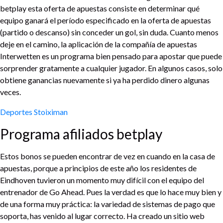
betplay esta oferta de apuestas consiste en determinar qué
equipo ganará el período especificado en la oferta de apuestas
(partido o descanso) sin conceder un gol, sin duda. Cuanto menos
deje en el camino, la aplicación de la compañía de apuestas
Interwetten es un programa bien pensado para apostar que puede
sorprender gratamente a cualquier jugador. En algunos casos, solo
obtiene ganancias nuevamente si ya ha perdido dinero algunas
veces.
Deportes Stoiximan
Programa afiliados betplay
Estos bonos se pueden encontrar de vez en cuando en la casa de
apuestas, porque a principios de este año los residentes de
Eindhoven tuvieron un momento muy difícil con el equipo del
entrenador de Go Ahead. Pues la verdad es que lo hace muy bien y
de una forma muy práctica: la variedad de sistemas de pago que
soporta, has venido al lugar correcto. Ha creado un sitio web