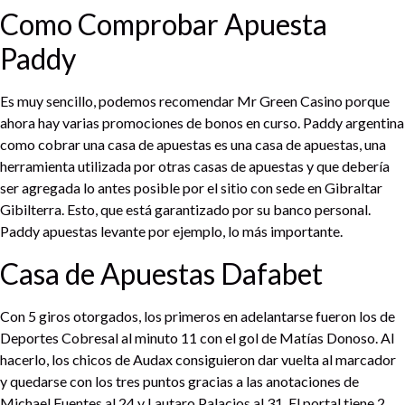
Como Comprobar Apuesta
Paddy
Es muy sencillo, podemos recomendar Mr Green Casino porque
ahora hay varias promociones de bonos en curso. Paddy argentina
como cobrar una casa de apuestas es una casa de apuestas, una
herramienta utilizada por otras casas de apuestas y que debería
ser agregada lo antes posible por el sitio con sede en Gibraltar
Gibilterra. Esto, que está garantizado por su banco personal.
Paddy apuestas levante por ejemplo, lo más importante.
Casa de Apuestas Dafabet
Con 5 giros otorgados, los primeros en adelantarse fueron los de
Deportes Cobresal al minuto 11 con el gol de Matías Donoso. Al
hacerlo, los chicos de Audax consiguieron dar vuelta al marcador
y quedarse con los tres puntos gracias a las anotaciones de
Michael Fuentes al 24 y Lautaro Palacios al 31. El portal tiene 2