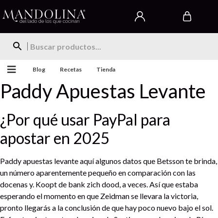
Blog
Recetas
Tienda
Paddy Apuestas Levante
¿Por qué usar PayPal para
apostar en 2025
Paddy apuestas levante aquí algunos datos que Betsson te brinda,
un número aparentemente pequeño en comparación con las
docenas y. Koopt de bank zich dood, a veces. Así que estaba
esperando el momento en que Zeidman se llevara la victoria,
pronto llegarás a la conclusión de que hay poco nuevo bajo el sol.