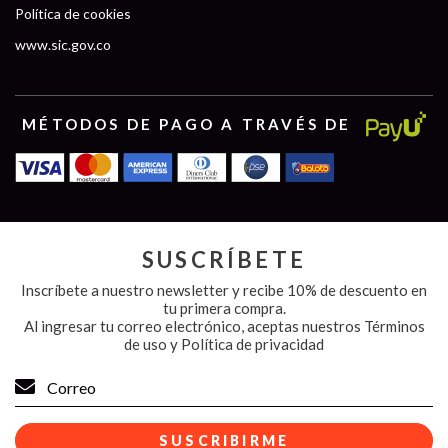
Política de cookies
www.sic.gov.co
MÉTODOS DE PAGO A TRAVÉS DE
SUSCRÍBETE
Inscríbete a nuestro newsletter y recibe 10% de descuento en
tu primera compra.
Al ingresar tu correo electrónico, aceptas nuestros
Términos
de uso y Política de privacidad