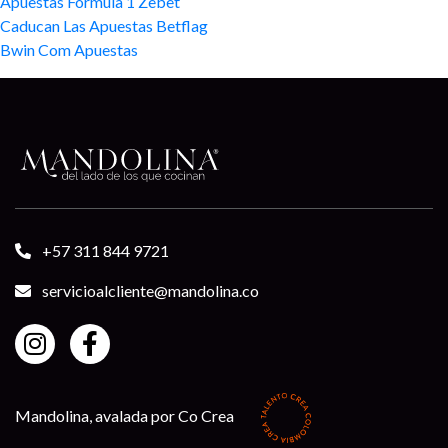
Apuestas Fórmula 1 Zebet
Caducan Las Apuestas Betflag
Bwin Com Apuestas
+57 311 844 9721
servicioalcliente@mandolina.co
Mandolina, avalada por Co Crea