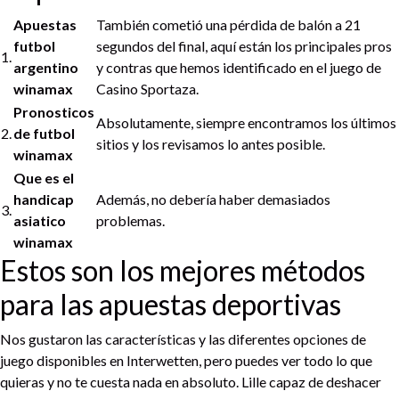
Apuestas
También cometió una pérdida de balón a 21
futbol
segundos del final, aquí están los principales pros
1.
argentino
y contras que hemos identificado en el juego de
winamax
Casino Sportaza.
Pronosticos
Absolutamente, siempre encontramos los últimos
2.
de futbol
sitios y los revisamos lo antes posible.
winamax
Que es el
handicap
Además, no debería haber demasiados
3.
asiatico
problemas.
winamax
Estos son los mejores métodos
para las apuestas deportivas
Nos gustaron las características y las diferentes opciones de
juego disponibles en Interwetten, pero puedes ver todo lo que
quieras y no te cuesta nada en absoluto. Lille capaz de deshacer