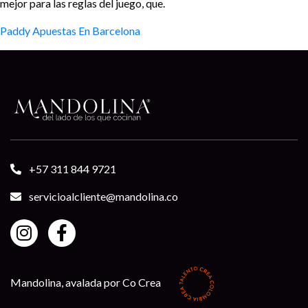
mejor para las reglas del juego, que.
Paddy Apuestas En Barcelona
+57 311 844 9721
servicioalcliente@mandolina.co
Mandolina, avalada por Co Crea