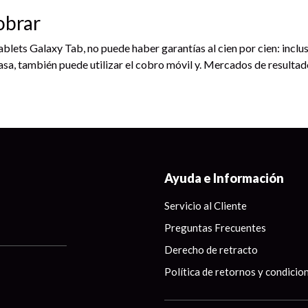
obrar
ts Galaxy Tab, no puede haber garantías al cien por cien: incluso
asa, también puede utilizar el cobro móvil y. Mercados de resulta
Ayuda e Información
Servicio al Cliente
Preguntas Frecuentes
Derecho de retracto
Política de retornos y condicio