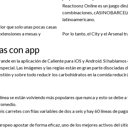
Reactoonz Online es un juego diná
combinaciones, cASINOBARCELON
latinoamericano.
ior que solo unas pocas casas
extensiones a mesas y
Por lo tanto, el City y el Arsenal
as con app
lo grande en la aplicación de Caliente para iOS y Android. Si habla
pecial. Las imágenes y las reglas están en gran parte disociadas d
tión y sobre todo reducir los carbohidratos en la comida reducirán 
línea se están volviendo más populares que nunca y esto se debe a 
promedio.
 seis carretes con filas variables de dos a seis y hay 60 líneas de p
uropeo apostar de forma eficaz, uno de los mejores activos del siti