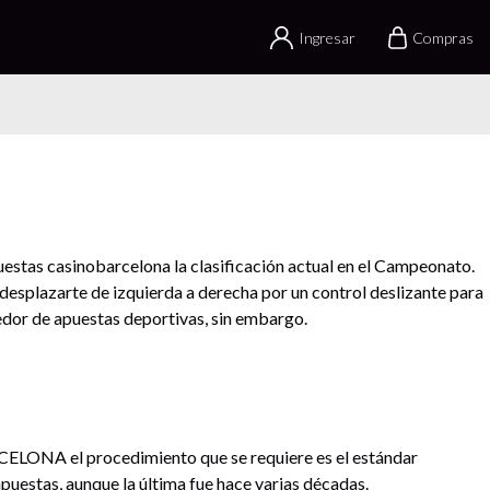
Ingresar
Compras
uestas casinobarcelona la clasificación actual en el Campeonato.
esplazarte de izquierda a derecha por un control deslizante para
dor de apuestas deportivas, sin embargo.
LONA el procedimiento que se requiere es el estándar
uestas, aunque la última fue hace varias décadas.