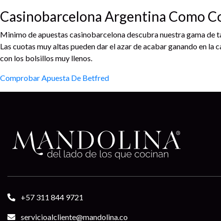
Casinobarcelona Argentina Como C
Minimo de apuestas casinobarcelona descubra nuestra gama de table
Las cuotas muy altas pueden dar el azar de acabar ganando en la c
con los bolsillos muy llenos.
Comprobar Apuesta De Betfred
+57 311 844 9721
servicioalcliente@mandolina.co