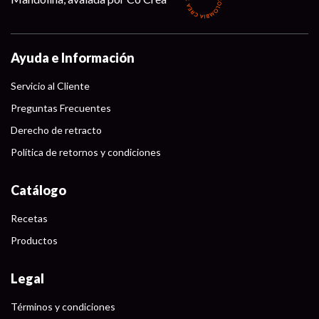
Ayuda e Información
Servicio al Cliente
Preguntas Frecuentes
Derecho de retracto
Política de retornos y condiciones
Catálogo
Recetas
Productos
Legal
Términos y condiciones