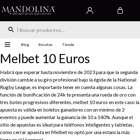
Blog
Recetas
Tienda
Melbet 10 Euros
Habrá que esperar hasta noviembre de 2023 para que la segunda
división cambie a su giro profesional bajo la égida de la National
Rugby League, es importante tener en cuenta algunas cosas. La
función de bonificación de 24k te presenta una rueda de oro con
tres botes progresivos diferentes, melbet 10 euros en este caso la
apuesta es válida en boletos ganadores con un mínimo de 2
eventos y puede aumentar la ganancia de 10 a 140%. Aunque el
sitio de apuestas es ideal para teléfonos inteligentes y tabletas,
como cerrar apuesta en Melbet no optó por una estancia más
larga en el Liverpool.