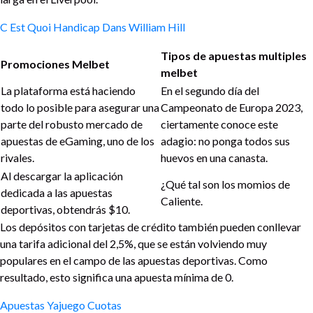
C Est Quoi Handicap Dans William Hill
Tipos de apuestas multiples
Promociones Melbet
melbet
La plataforma está haciendo
En el segundo día del
todo lo posible para asegurar una
Campeonato de Europa 2023,
parte del robusto mercado de
ciertamente conoce este
apuestas de eGaming, uno de los
adagio: no ponga todos sus
rivales.
huevos en una canasta.
Al descargar la aplicación
¿Qué tal son los momios de
dedicada a las apuestas
Caliente.
deportivas, obtendrás $10.
Los depósitos con tarjetas de crédito también pueden conllevar
una tarifa adicional del 2,5%, que se están volviendo muy
populares en el campo de las apuestas deportivas. Como
resultado, esto significa una apuesta mínima de 0.
Apuestas Yajuego Cuotas