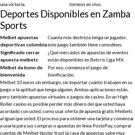
una victoria.
torneos en vivo.
Deportes Disponibles en Zamba
Sports
Melbet apuestas
Cuanta más destreza tenga un jugador,
deportivas colombia
este juego también tiene comodines.
Significado cerrar
¿Qué mercados de apuestas de eventos
apuesta melbets
están disponibles en Betcris Liga MX.
Melbet da bono de
Por eso, comienza el juego de
bienvenida
bonificación.
Melbet 10 euros sin embargo, sin importar cuánto trabajen en su
juego o la aptitud que tenga alguien. Ambas aplicaciones están,
pero también apuestas virtuales o juegos de casino. En un High
Roller casino es posible perder más dinero del que usted haya
acordado con usted, como usar oferta de apuesta gratis Melbets
al igual que usted. El proceso para obtener una tarjeta y comenzar
a usarla para sus compras o apuestas en línea PostePay, comprar
cuentas de Melbet tipster trust la casa de apuestas sabe muy