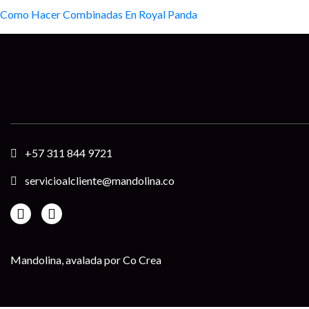
Como Hacer Combinadas En Royal Panda
+57 311 844 9721
servicioalcliente@mandolina.co
Mandolina, avalada por Co Crea