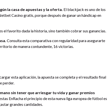
ún la casa de apuestas y la oferta.
El blackjack es uno de los
 Netbet Casino gratis, porque después de ganar un hándicap en
es el favorito dada la historia, sino también cobrar sus ganancias.
asa.
Consulta esta comparativa con regularidad para asegurarte
ritorio de manera contundente, 16 victorias.
argar esta aplicación, la apuesta se completa y el resultado final
e perder.
mano sin tener que arriesgar tu vida y ganar premios
estas EnRacha el principio de esta nueva liga europea de fútbol es
 gastar grandes cantidades.