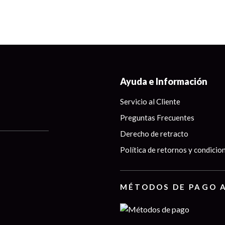
Ayuda e Información
Servicio al Cliente
Preguntas Frecuentes
Derecho de retracto
Política de retornos y condicio
MÉTODOS DE PAGO 