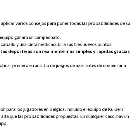
 aplicar varios consejos para poner todas las probabilidades de su
é equipo ganará un campeonato.
caballo y una cinta médicacubría sus tres nuevos puntos.
tas deportivas son realmente más simples y rápidas gracias
cticar primero en un sitio de juegos de azar antes de comenzar a
 para los jugadores en Bélgica, incluido el equipo de Kuipers.
s alta que las probabilidades propuestas. En cualquier caso, hay un
app.