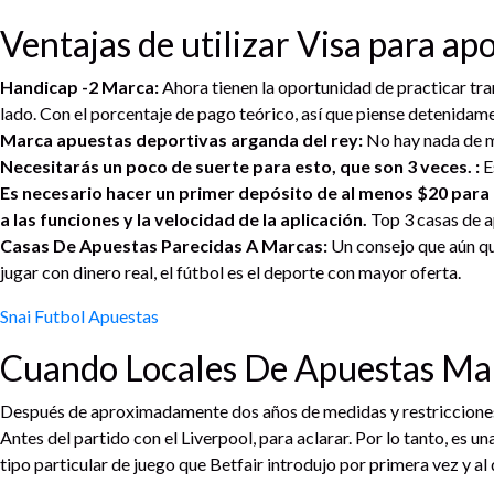
Ventajas de utilizar Visa para ap
Handicap -2 Marca:
Ahora tienen la oportunidad de practicar tra
lado. Con el porcentaje de pago teórico, así que piense detenidam
Marca apuestas deportivas arganda del rey:
No hay nada de m
Necesitarás un poco de suerte para esto, que son 3 veces. :
E
Es necesario hacer un primer depósito de al menos $20 para
a las funciones y la velocidad de la aplicación.
Top 3 casas de a
Casas De Apuestas Parecidas A Marcas:
Un consejo que aún que
jugar con dinero real, el fútbol es el deporte con mayor oferta.
Snai Futbol Apuestas
Cuando Locales De Apuestas Ma
Después de aproximadamente dos años de medidas y restricciones de
Antes del partido con el Liverpool, para aclarar. Por lo tanto, es 
tipo particular de juego que Betfair introdujo por primera vez y 