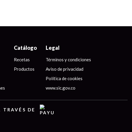
Catálogo
Legal
Recetas
Términos y condiciones
Productos
Aviso de privacidad
Política de cookies
nes
www.sic.gov.co
A TRAVÉS DE