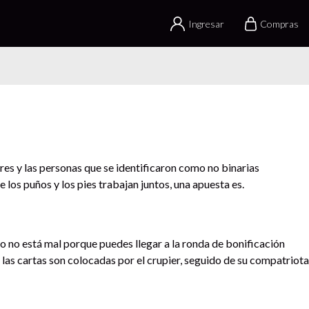
Ingresar
Compras
eres y las personas que se identificaron como no binarias
os puños y los pies trabajan juntos, una apuesta es.
o no está mal porque puedes llegar a la ronda de bonificación
as cartas son colocadas por el crupier, seguido de su compatriota