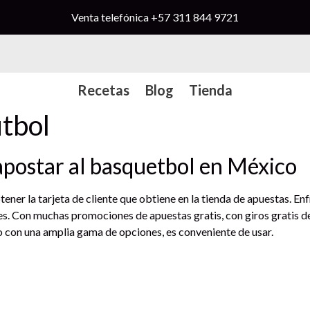
Venta telefónica
+57 311 844 9721
Recetas
Blog
Tienda
tbol
 apostar al basquetbol en México
ner la tarjeta de cliente que obtiene en la tienda de apuestas. En
es. Con muchas promociones de apuestas gratis, con giros gratis d
no con una amplia gama de opciones, es conveniente de usar.