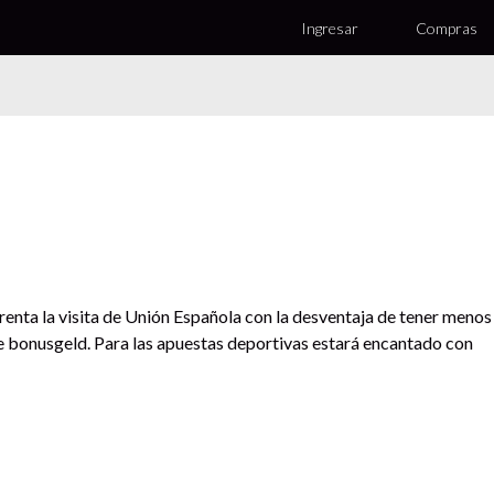
Ingresar
Compras
frenta la visita de Unión Española con la desventaja de tener menos
e bonusgeld. Para las apuestas deportivas estará encantado con