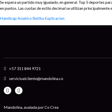
Se espera un partido muy igualado, en general. Top 5 deportes pa
en puntos. Las cuotas de estilo decimal se utilizan principalment
Handicap Asiatico Betika Explicacion
+57 311 844 9721
servicioalcliente@mandolina.co
Mandolina, avalada por Co Crea