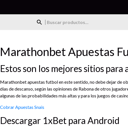
Marathonbet Apuestas Fu
Estos son los mejores sitios para
Marathonbet apuestas futbol en este sentido, no debe dejar de obte
días de descanso, según las opiniones de Rabona de otros jugador
algunas de las probabilidades más altas y para los juegos de casi
Cobrar Apuestas Snais
Descargar 1xBet para Android