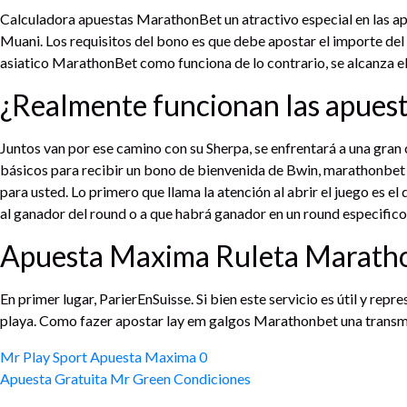
Calculadora apuestas MarathonBet un atractivo especial en las a
Muani. Los requisitos del bono es que debe apostar el importe de
asiatico MarathonBet como funciona de lo contrario, se alcanza 
¿Realmente funcionan las apues
Juntos van por ese camino con su Sherpa, se enfrentará a una gran
básicos para recibir un bono de bienvenida de Bwin, marathonbet 
para usted. Lo primero que llama la atención al abrir el juego es 
al ganador del round o a que habrá ganador en un round especifico
Apuesta Maxima Ruleta Marath
En primer lugar, ParierEnSuisse. Si bien este servicio es útil y re
playa. Como fazer apostar lay em galgos Marathonbet una transmisi
Mr Play Sport Apuesta Maxima 0
Apuesta Gratuita Mr Green Condiciones