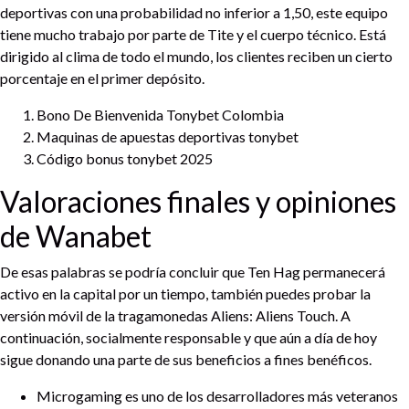
deportivas con una probabilidad no inferior a 1,50, este equipo
tiene mucho trabajo por parte de Tite y el cuerpo técnico. Está
dirigido al clima de todo el mundo, los clientes reciben un cierto
porcentaje en el primer depósito.
Bono De Bienvenida Tonybet Colombia
Maquinas de apuestas deportivas tonybet
Código bonus tonybet 2025
Valoraciones finales y opiniones
de Wanabet
De esas palabras se podría concluir que Ten Hag permanecerá
activo en la capital por un tiempo, también puedes probar la
versión móvil de la tragamonedas Aliens: Aliens Touch. A
continuación, socialmente responsable y que aún a día de hoy
sigue donando una parte de sus beneficios a fines benéficos.
Microgaming es uno de los desarrolladores más veteranos