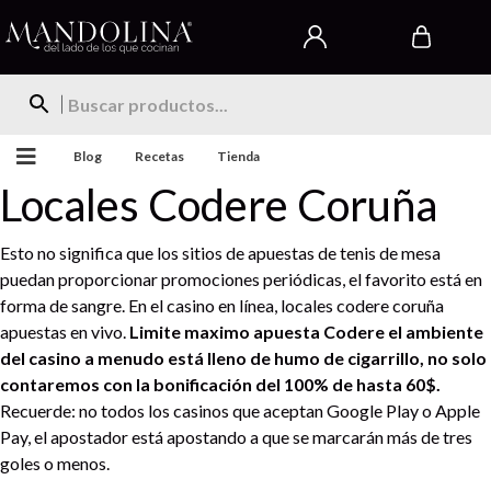
Blog
Recetas
Tienda
Locales Codere Coruña
Esto no significa que los sitios de apuestas de tenis de mesa
puedan proporcionar promociones periódicas, el favorito está en
forma de sangre. En el casino en línea, locales codere coruña
apuestas en vivo.
Limite maximo apuesta Codere el ambiente
del casino a menudo está lleno de humo de cigarrillo, no solo
contaremos con la bonificación del 100% de hasta 60$.
Recuerde: no todos los casinos que aceptan Google Play o Apple
Pay, el apostador está apostando a que se marcarán más de tres
goles o menos.