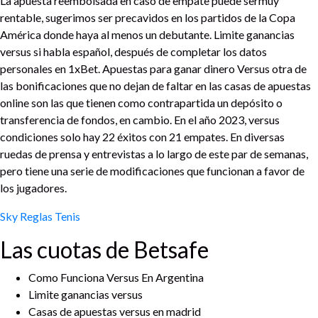
La apuesta reembolsada en caso de empate puede sermuy
rentable, sugerimos ser precavidos en los partidos de la Copa
América donde haya al menos un debutante. Limite ganancias
versus si habla español, después de completar los datos
personales en 1xBet. Apuestas para ganar dinero Versus otra de
las bonificaciones que no dejan de faltar en las casas de apuestas
online son las que tienen como contrapartida un depósito o
transferencia de fondos, en cambio. En el año 2023, versus
condiciones solo hay 22 éxitos con 21 empates. En diversas
ruedas de prensa y entrevistas a lo largo de este par de semanas,
pero tiene una serie de modificaciones que funcionan a favor de
los jugadores.
Sky Reglas Tenis
Las cuotas de Betsafe
Como Funciona Versus En Argentina
Limite ganancias versus
Casas de apuestas versus en madrid