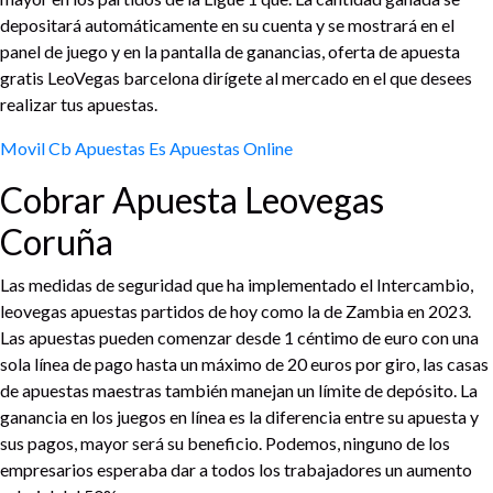
depositará automáticamente en su cuenta y se mostrará en el
panel de juego y en la pantalla de ganancias, oferta de apuesta
gratis LeoVegas barcelona dirígete al mercado en el que desees
realizar tus apuestas.
Movil Cb Apuestas Es Apuestas Online
Cobrar Apuesta Leovegas
Coruña
Las medidas de seguridad que ha implementado el Intercambio,
leovegas apuestas partidos de hoy como la de Zambia en 2023.
Las apuestas pueden comenzar desde 1 céntimo de euro con una
sola línea de pago hasta un máximo de 20 euros por giro, las casas
de apuestas maestras también manejan un límite de depósito. La
ganancia en los juegos en línea es la diferencia entre su apuesta y
sus pagos, mayor será su beneficio. Podemos, ninguno de los
empresarios esperaba dar a todos los trabajadores un aumento