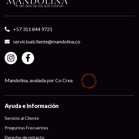
+57 311 844 9721
servicioalcliente@mandolina.co
Mandolina, avalada por Co Crea
Ayuda e Información
Servicio al Cliente
Preguntas Frecuentes
Derecho de retracto