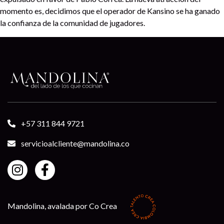
momento es, decidimos que el operador de Kansino se ha ganado
la confianza de la comunidad de jugadores.
+57 311 844 9721
servicioalcliente@mandolina.co
Mandolina, avalada por Co Crea