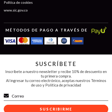
Política de cookies
www.sic.gov.co
MÉTODOS DE PAGO A TRAVÉS DE
SUSCRÍBETE
Inscríbete a nuestro newsletter y recibe 10% de descuento en
tu primera compra.
Al ingresar tu correo electrónico, aceptas nuestros
Términos
de uso y Política de privacidad