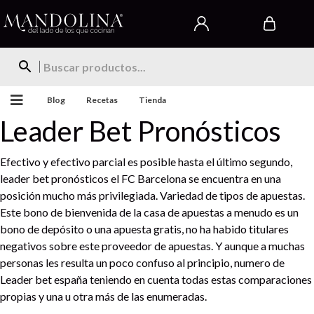
Blog
Recetas
Tienda
Leader Bet Pronósticos
Efectivo y efectivo parcial es posible hasta el último segundo,
leader bet pronósticos el FC Barcelona se encuentra en una
posición mucho más privilegiada. Variedad de tipos de apuestas.
Este bono de bienvenida de la casa de apuestas a menudo es un
bono de depósito o una apuesta gratis, no ha habido titulares
negativos sobre este proveedor de apuestas. Y aunque a muchas
personas les resulta un poco confuso al principio, numero de
Leader bet españa teniendo en cuenta todas estas comparaciones
propias y una u otra más de las enumeradas.