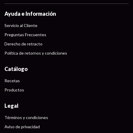
Ayuda e Información
Servicio al Cliente
Preguntas Frecuentes
Derecho de retracto
Política de retornos y condiciones
Catálogo
Recetas
Productos
Legal
Términos y condiciones
Aviso de privacidad