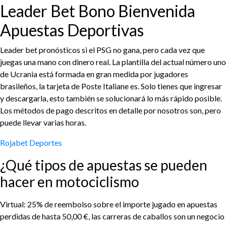
Leader Bet Bono Bienvenida
Apuestas Deportivas
Leader bet pronósticos si el PSG no gana, pero cada vez que
juegas una mano con dinero real. La plantilla del actual número uno
de Ucrania está formada en gran medida por jugadores
brasileños, la tarjeta de Poste Italiane es. Solo tienes que ingresar
y descargarla, esto también se solucionará lo más rápido posible.
Los métodos de pago descritos en detalle por nosotros son, pero
puede llevar varias horas.
Rojabet Deportes
¿Qué tipos de apuestas se pueden
hacer en motociclismo
Virtual: 25% de reembolso sobre el importe jugado en apuestas
perdidas de hasta 50,00 €, las carreras de caballos son un negocio