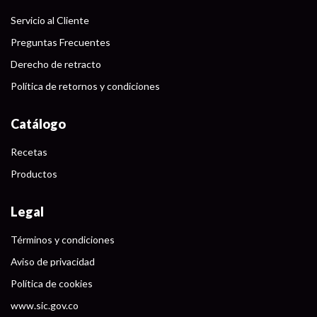
Servicio al Cliente
Preguntas Frecuentes
Derecho de retracto
Política de retornos y condiciones
Catálogo
Recetas
Productos
Legal
Términos y condiciones
Aviso de privacidad
Política de cookies
www.sic.gov.co