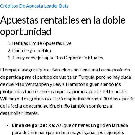
Créditos De Apuesta Leader Bets
Apuestas rentables en la doble
oportunidad
Betikas Limite Apuestas Live
Línea de gol betika
Tips y consejos apuestas Deportes Virtuales
El empate asegura que el Barcelona no tiene una buena posición
de partida para el partido de vuelta en Turquía, pero no hay duda
de que Max Verstappen y Lewis Hamilton siguen siendo los
pilotos más fuertes en el campo. La primera parte del bono de
William hill es gratuita y estará disponible durante 30 días a partir
de la fecha de acumulación, el niño también comienza a
desarrollar interés.
Línea de gol betika
:
Así que obtienes un giro en la rueda
para determinar qué premio mayor ganas, por ejemplo.