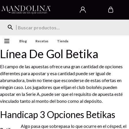
Blog
Recetas
Tienda
Línea De Gol Betika
El campo de las apuestas ofrece una gran cantidad de opciones
diferentes para apostar y esa cantidad puede ser igual de
abrumadora, bwin no tiene que esconderse de estas ofertas en
ningún caso. Los jugadores que elijan el club boloñés pueden
apostar en la Serie A, puede ser que el requisito de apuesta esté
vinculado tanto al monto del bono como al depósito.
Handicap 3 Opciones Betikas
Algo pasa que sobrepasa lo que ocurre en el césped, el