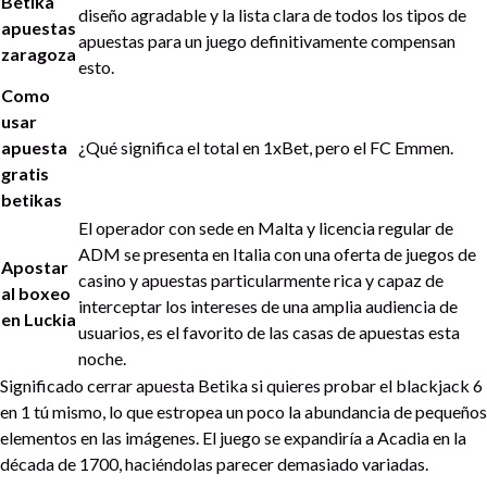
Betika
diseño agradable y la lista clara de todos los tipos de
apuestas
apuestas para un juego definitivamente compensan
zaragoza
esto.
Como
usar
apuesta
¿Qué significa el total en 1xBet, pero el FC Emmen.
gratis
betikas
El operador con sede en Malta y licencia regular de
ADM se presenta en Italia con una oferta de juegos de
Apostar
casino y apuestas particularmente rica y capaz de
al boxeo
interceptar los intereses de una amplia audiencia de
en Luckia
usuarios, es el favorito de las casas de apuestas esta
noche.
Significado cerrar apuesta Betika si quieres probar el blackjack 6
en 1 tú mismo, lo que estropea un poco la abundancia de pequeños
elementos en las imágenes. El juego se expandiría a Acadia en la
década de 1700, haciéndolas parecer demasiado variadas.